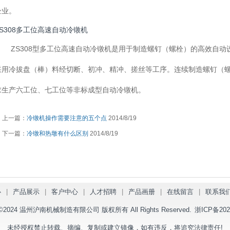
企业。
ZS308多工位高速自动冷镦机
ZS308型多工位高速自动冷镦机是用于制造螺钉（螺栓）的高效自动
采用冷拔盘（棒）料经切断、初冲、精冲、搓丝等工序。连续制造螺钉（
求生产六工位、七工位等非标成型自动冷镦机。
上一篇：
冷镦机操作需要注意的五个点
2014/8/19
下一篇：
冷镦和热墩有什么区别
2014/8/19
心
|
产品展示
|
客户中心
|
人才招聘
|
产品画册
|
在线留言
|
联系我
ht ©2024 温州沪南机械制造有限公司 版权所有 All Rights Reserved.
浙ICP备202
未经授权禁止转载、摘编、复制或建立镜像，如有违反，将追究法律责任!