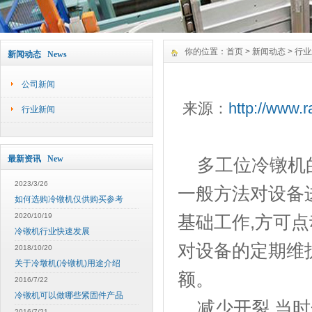
你的位置：
首页
>
新闻动态
>
行业
新闻动态 News
公司新闻
来源：
http://www.r
行业新闻
最新资讯 New
多工位冷镦机的
2023/3/26
一般方法对设备
如何选购冷镦机仅供购买参考
2020/10/19
基础工作,方可点
冷镦机行业快速发展
对设备的定期维
2018/10/20
关于冷墩机(冷镦机)用途介绍
额。
2016/7/22
冷镦机可以做哪些紧固件产品
减少开裂,当时
2016/7/21